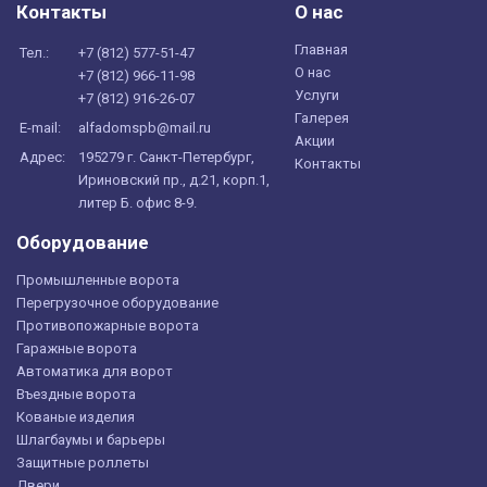
Контакты
О нас
Главная
Тел.:
+7 (
812
) 577-51-47
О нас
+7 (
812
) 966-11-98
Услуги
+7 (
812
) 916-26-07
Галерея
E-mail:
alfadomspb@mail.ru
Акции
Адрес:
195279 г. Санкт-Петербург,
Контакты
Ириновский пр., д.21, корп.1,
литер Б. офис 8-9.
Оборудование
Промышленные ворота
Перегрузочное оборудование
Противопожарные ворота
Гаражные ворота
Автоматика для ворот
Въездные ворота
Кованые изделия
Шлагбаумы и барьеры
Защитные роллеты
Двери